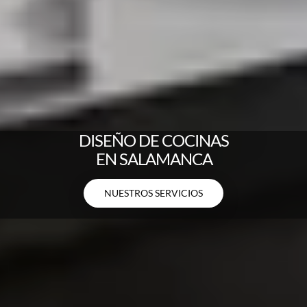
D
I
S
E
Ñ
O
D
E
C
O
C
I
N
A
S
E
N
S
A
L
A
M
A
N
C
A
NUESTROS SERVICIOS