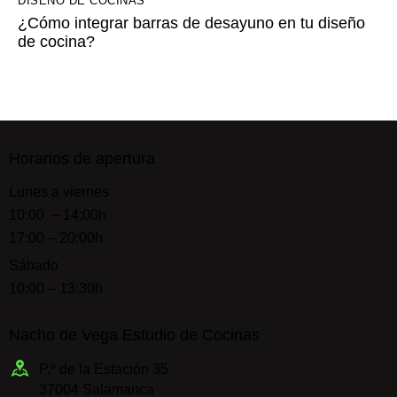
DISEÑO DE COCINAS
¿Cómo integrar barras de desayuno en tu diseño
de cocina?
Horarios de apertura
Lunes a viernes
10:00 – 14:00h
17:00 – 20:00h
Sábado
10:00 – 13:30h
Nacho de Vega
Estudio de Cocinas
P.º de la Estación 35
37004 Salamanca