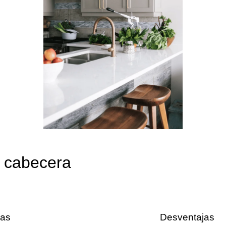
e cabecera
jas
Desventajas