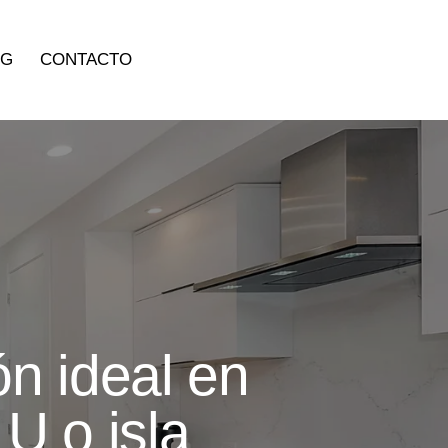
OG
CONTACTO
ón ideal en
 U o isla