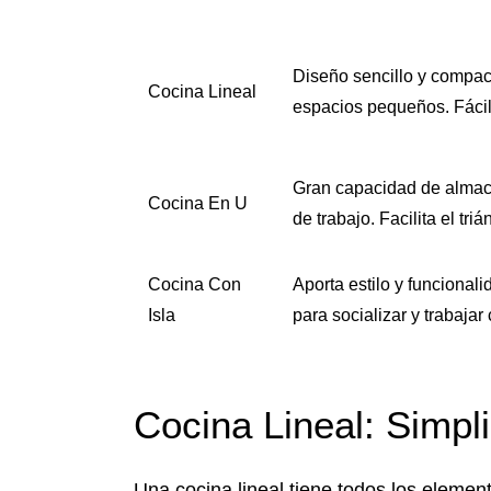
Diseño sencillo y compact
Cocina Lineal
espacios pequeños. Fácil 
Gran capacidad de almac
Cocina En U
de trabajo. Facilita el tri
Cocina Con
Aporta estilo y funcionali
Isla
para socializar y trabaj
Cocina Lineal: Simpli
Una cocina lineal tiene todos los elemen