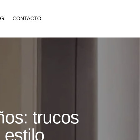
OG
CONTACTO
os: trucos
estilo